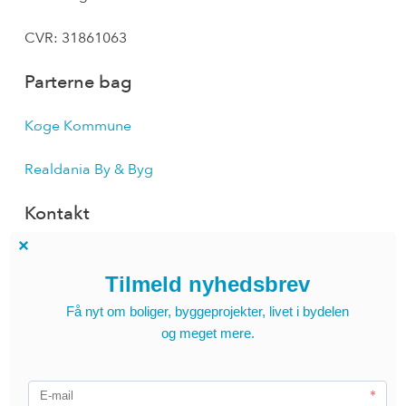
CVR: 31861063
Parterne bag
Køge Kommune
Realdania By & Byg
Kontakt
Send en mail til Køge Kyst
Find medarbejder