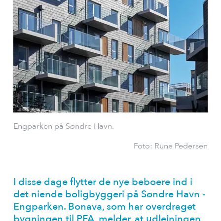
Engparken på Søndre Havn.
Foto: Rune Pedersen
I disse dage flytter de nye beboere ind i
det niende boligbyggeri på Søndre Havn -
Engparken. Bonava, som har overdraget
bygningen til PFA, melder, at udlejningen